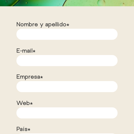
Nombre y apellido*
E-mail*
Empresa*
Web*
País*