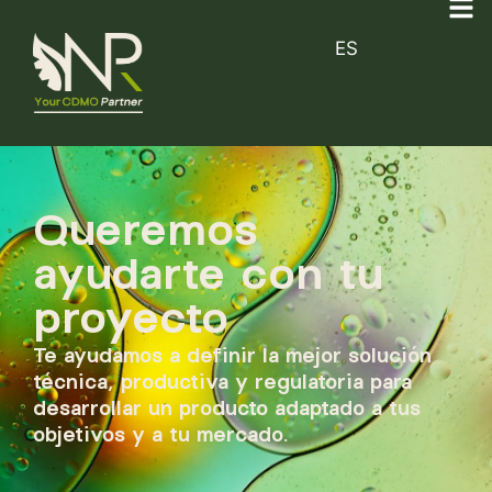
ES
Queremos
ayudarte con tu
proyecto
Te ayudamos a definir la mejor solución
técnica, productiva y regulatoria para
desarrollar un producto adaptado a tus
objetivos y a tu mercado.