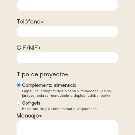
Teléfono*
CIF/NIF*
Tipo de proyecto*
Complemento alimenticio
Softgels
Mensaje*